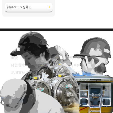
詳細ページを見る
企業情報
各社紹介
概要
飛鳥特販
経営理念
飛鳥車体
地域貢献活動
飛鳥特装
アスカテクノス
日創工業
ヨコハマ・モーターセー
ルス