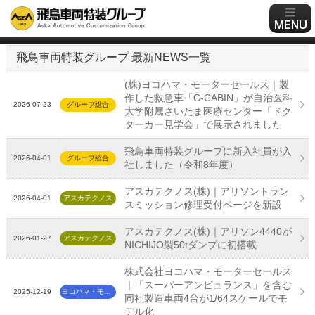
飛鳥車両特装グループ 最新NEWS一覧
(株)ヨコハマ・モーターセールス｜製
作した救急車「C-CABIN」が自治医科
2026-07-23
グループ総合
大学附属さいたま医療センター「ドク
ターカー見学会」で展示されました
飛鳥車両特装グループに新入社員が入
2026-04-01
グループ総合
社しました（令和8年度）
アスカテクノス(株)｜アリソントラン
2026-04-01
アスカテクノス
スミッション修理受付ページを新設
アスカテクノス(株)｜アリソン4440が
2026-01-27
アスカテクノス
NICHIJO製50tダンプに初搭載
株式会社ヨコハマ・モーターセールス
｜「スーパーアンビュランス」を含む
2025-12-19
ヨコハマ・モーターセールス
同社製造車両4台が1/64スケールでモ
デル化