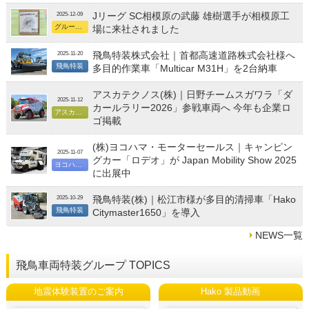
Jリーグ SC相模原の武藤 雄樹選手が相模原工
2025-12-09
グループ総合
場に来社されました
飛鳥特装株式会社｜首都高速道路株式会社様へ
2025-11-20
飛鳥特装
多目的作業車「Multicar M31H」を2台納車
アスカテクノス(株)｜日野チームスガワラ「ダ
2025-11-12
カールラリー2026」参戦車両へ 今年も企業ロ
アスカテクノス
ゴ掲載
(株)ヨコハマ・モーターセールス｜キャンピン
2025-11-07
グカー「ロデオ」が Japan Mobility Show 2025
ヨコハマ・モーターセールス
に出展中
飛鳥特装(株)｜松江市様が多目的清掃車「Hako
2025-10-29
飛鳥特装
Citymaster1650」を導入
NEWS一覧
飛鳥車両特装グループ TOPICS
地震体験装置のご案内
Hako 製品動画