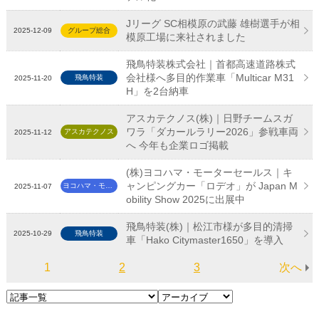
Jリーグ SC相模原の武藤 雄樹選手が相
2025-12-09
グループ総合
模原工場に来社されました
飛鳥特装株式会社｜首都高速道路株式
会社様へ多目的作業車「Multicar M31
飛鳥特装
2025-11-20
H」を2台納車
アスカテクノス(株)｜日野チームスガ
ワラ「ダカールラリー2026」参戦車両
アスカテクノス
2025-11-12
へ 今年も企業ロゴ掲載
(株)ヨコハマ・モーターセールス｜キ
ャンピングカー「ロデオ」が Japan M
ヨコハマ・モーターセールス
2025-11-07
obility Show 2025に出展中
飛鳥特装(株)｜松江市様が多目的清掃
2025-10-29
飛鳥特装
車「Hako Citymaster1650」を導入
1
2
3
次へ