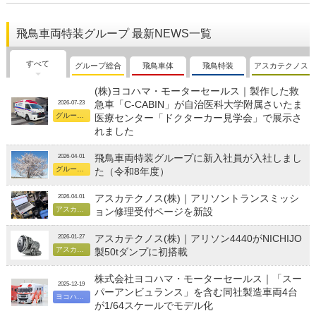
飛鳥車両特装グループ 最新NEWS一覧
すべて
グループ総合
飛鳥車体
飛鳥特装
アスカテクノス
(株)ヨコハマ・モーターセールス｜製作した救
急車「C-CABIN」が自治医科大学附属さいたま
2026-07-23
グループ総合
医療センター「ドクターカー見学会」で展示さ
れました
飛鳥車両特装グループに新入社員が入社しまし
2026-04-01
グループ総合
た（令和8年度）
アスカテクノス(株)｜アリソントランスミッシ
2026-04-01
アスカテクノス
ョン修理受付ページを新設
アスカテクノス(株)｜アリソン4440がNICHIJO
2026-01-27
アスカテクノス
製50tダンプに初搭載
株式会社ヨコハマ・モーターセールス｜「スー
2025-12-19
パーアンビュランス」を含む同社製造車両4台
ヨコハマ・モーターセールス
が1/64スケールでモデル化