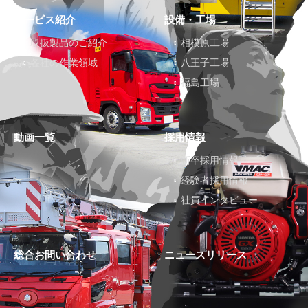
サービス紹介
設備・工場
取扱製品のご紹介
相模原工場
各社の作業領域
八王子工場
福島工場
動画一覧
採用情報
新卒採用情報
経験者採用情報
社員インタビュー
総合お問い合わせ
ニュースリリース