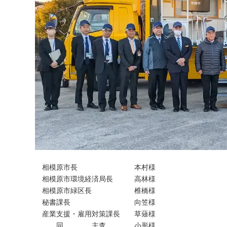
相模原市長 本村様
相模原市環境経済局長 高林様
相模原市緑区長 椎橋様
秘書課長 向笠様
産業支援・雇用対策課長 草薙様
同 主査 小形様