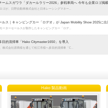
チームスガワラ「ダカールラリー2026」参戦車両へ 今年も企業ロゴ掲
ゴが、日野自動車株式会社と日本レーシングマネー...
ス｜キャンピングカー「ロデオ」が Japan Mobility Show 2025に
ーターセールスが製作したキャンピングカー「ロデ...
清掃車「Hako Citymaster1650」を導入
株式会社原商様を通じて松江市様へ多目的清掃車「C...
Hako 製品動画