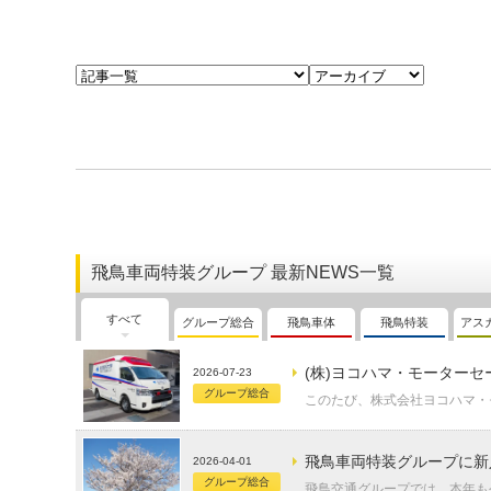
飛鳥車両特装グループ 最新NEWS一覧
すべて
グループ総合
飛鳥車体
飛鳥特装
アス
(株)ヨコハマ・モーター
2026-07-23
グループ総合
このたび、株式会社ヨコハマ・モー
飛鳥車両特装グループに新
2026-04-01
グループ総合
飛鳥交通グループでは、本年も令