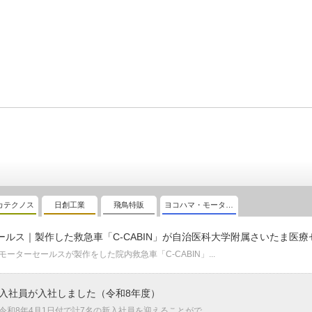
カテクノス
日創工業
飛鳥特販
ヨコハマ・モーターセールス
セールス｜製作した救急車「C-CABIN」が自治医科大学附属さいたま
ターセールスが製作をした院内救急車「C-CABIN」...
入社員が入社しました（令和8年度）
和8年4月1日付で計7名の新入社員を迎えることがで...