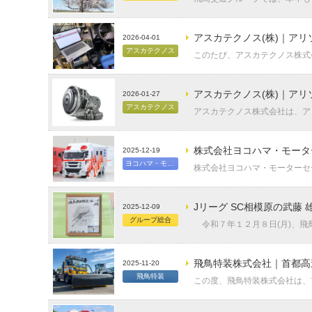
アスカテクノス(株)｜ア
2026-04-01
アスカテクノス
このたび、アスカテクノス株式会
アスカテクノス(株)｜アリソン
2026-01-27
アスカテクノス
アスカテクノス株式会社は、アリ
株式会社ヨコハマ・モータ
2025-12-19
ヨコハマ・モーターセールス
株式会社ヨコハマ・モーターセー
Jリーグ SC相模原の武藤
2025-12-09
グループ総合
令和７年１２月８日(月)、飛鳥
飛鳥特装株式会社｜首都高速道
2025-11-20
飛鳥特装
この度、飛鳥特装株式会社は、首都高