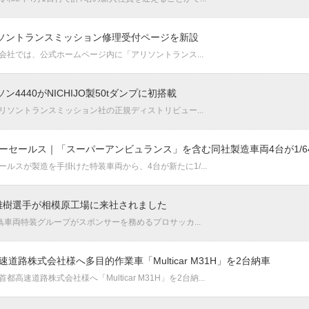
リソントランスミッション修理受付ページを新設
社では、公式ホームページ内に「アリソントランス...
4440がNICHIJO製50tダンプに初搭載
ソントランスミッション社の正規ディストリビュー...
ーセールス｜「スーパーアンビュランス」を含む同社製造車両4台が1/6
ルスが製造を手掛けた特装車両から、4台が新たに1/...
 雄樹選手が相模原工場に来社されました
車両特装グループがスポンサーを務めるプロサッカ...
路株式会社様へ多目的作業車「Multicar M31H」を2台納車
速道路株式会社様へ「Multicar M31H」を2台納...