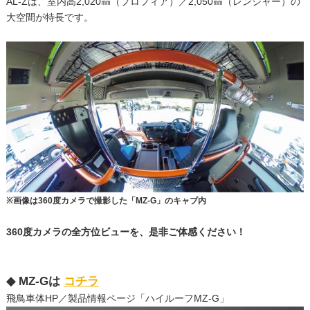
AL-Zは、室内高2,020㎜（プロフィア）／2,050㎜（レンジャー）の
大空間が特長です。
※画像は360度カメラで撮影した「MZ-G」のキャブ内
360度カメラの全方位ビューを、是非ご体感ください！
◆ MZ-Gは
コチラ
飛鳥車体HP／製品情報ページ「ハイルーフMZ-G」