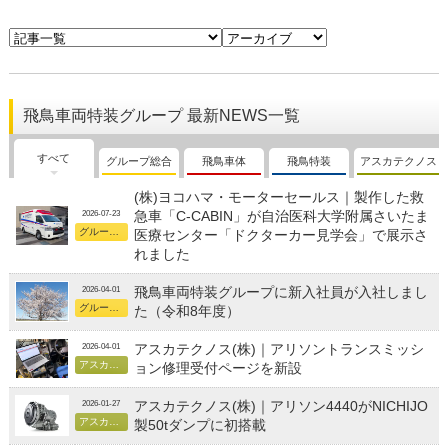
飛鳥車両特装グループ 最新NEWS一覧
すべて
グループ総合
飛鳥車体
飛鳥特装
アスカテクノス
(株)ヨコハマ・モーターセールス｜製作した救
急車「C-CABIN」が自治医科大学附属さいたま
2026-07-23
グループ総合
医療センター「ドクターカー見学会」で展示さ
れました
飛鳥車両特装グループに新入社員が入社しまし
2026-04-01
グループ総合
た（令和8年度）
アスカテクノス(株)｜アリソントランスミッシ
2026-04-01
アスカテクノス
ョン修理受付ページを新設
アスカテクノス(株)｜アリソン4440がNICHIJO
2026-01-27
アスカテクノス
製50tダンプに初搭載