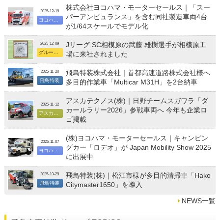
株式会社ヨコハマ・モーターセールス｜「スー
2025-12-19
パーアンビュランス」を含む同社製造車両4台
ヨコハマ・モーターセールス
が1/64スケールでモデル化
Jリーグ SC相模原の武藤 雄樹選手が相模原工
2025-12-09
グループ総合
場に来社されました
飛鳥特装株式会社｜首都高速道路株式会社様へ
2025-11-20
飛鳥特装
多目的作業車「Multicar M31H」を2台納車
アスカテクノス(株)｜日野チームスガワラ「ダ
2025-11-12
カールラリー2026」参戦車両へ 今年も企業ロ
アスカテクノス
ゴ掲載
(株)ヨコハマ・モーターセールス｜キャンピン
2025-11-07
グカー「ロデオ」が Japan Mobility Show 2025
ヨコハマ・モーターセールス
に出展中
飛鳥特装(株)｜松江市様が多目的清掃車「Hako
2025-10-29
飛鳥特装
Citymaster1650」を導入
NEWS一覧