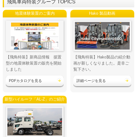
飛鳥車両特装グループ TOPICS
地震体験装置のご案内
Hako 製品動画
【飛鳥特装】新商品情報 据置
【飛鳥特装】Hako製品の紹介動
型の地震体験装置の販売を開始
画が新しくなりました。是非ご
しました
覧下さい。
PDFカタログを見る
詳細ページを見る
新型ハイルーフ「AL-Z」のご紹介