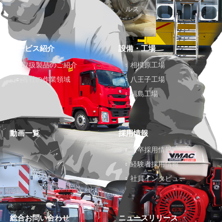
ルス
サービス紹介
設備・工場
取扱製品のご紹介
相模原工場
各社の作業領域
八王子工場
福島工場
動画一覧
採用情報
新卒採用情報
経験者採用情報
社員インタビュー
総合お問い合わせ
ニュースリリース