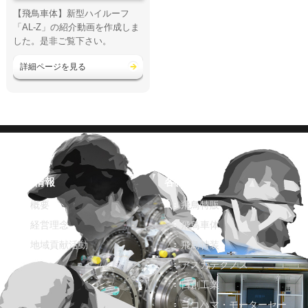
【飛鳥車体】新型ハイルーフ
「AL-Z」の紹介動画を作成しま
した。是非ご覧下さい。
詳細ページを見る
企業情報
各社紹介
概要
飛鳥特販
経営理念
飛鳥車体
地域貢献活動
飛鳥特装
アスカテクノス
日創工業
ヨコハマ・モーターセー