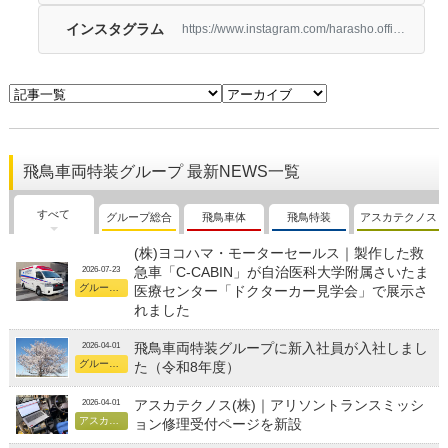
インスタグラム
https://www.instagram.com/harasho.official/
飛鳥車両特装グループ 最新NEWS一覧
すべて
グループ総合
飛鳥車体
飛鳥特装
アスカテクノス
(株)ヨコハマ・モーターセールス｜製作した救
急車「C-CABIN」が自治医科大学附属さいたま
2026-07-23
グループ総合
医療センター「ドクターカー見学会」で展示さ
れました
飛鳥車両特装グループに新入社員が入社しまし
2026-04-01
グループ総合
た（令和8年度）
アスカテクノス(株)｜アリソントランスミッシ
2026-04-01
アスカテクノス
ョン修理受付ページを新設