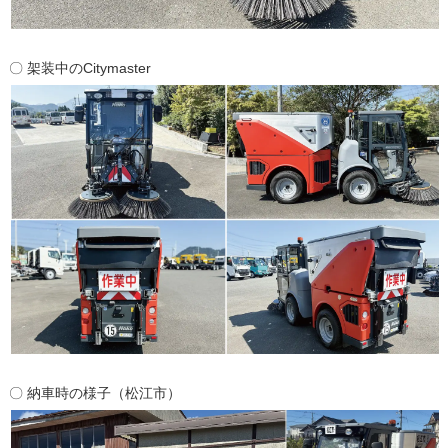
〇 架装中のCitymaster
〇 納車時の様子（松江市）