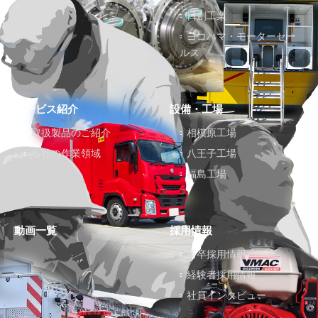
日創工業
ヨコハマ・モーターセー
ルス
サービス紹介
設備・工場
取扱製品のご紹介
相模原工場
各社の作業領域
八王子工場
福島工場
動画一覧
採用情報
新卒採用情報
経験者採用情報
社員インタビュー