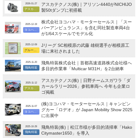
アスカテクノス(株)｜アリソン4440がNICHIJO
2026-01-27
アスカテクノス
製50tダンプに初搭載
株式会社ヨコハマ・モーターセールス｜「スー
2025-12-19
パーアンビュランス」を含む同社製造車両4台
ヨコハマ・モーターセールス
が1/64スケールでモデル化
Jリーグ SC相模原の武藤 雄樹選手が相模原工
2025-12-09
グループ総合
場に来社されました
飛鳥特装株式会社｜首都高速道路株式会社様へ
2025-11-20
飛鳥特装
多目的作業車「Multicar M31H」を2台納車
アスカテクノス(株)｜日野チームスガワラ「ダ
2025-11-12
カールラリー2026」参戦車両へ 今年も企業ロ
アスカテクノス
ゴ掲載
(株)ヨコハマ・モーターセールス｜キャンピン
2025-11-07
グカー「ロデオ」が Japan Mobility Show 2025
ヨコハマ・モーターセールス
に出展中
飛鳥特装(株)｜松江市様が多目的清掃車「Hako
2025-10-29
飛鳥特装
Citymaster1650」を導入