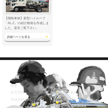
【飛鳥車体】新型ハイルーフ
「AL-Z」の紹介動画を作成しま
した。是非ご覧下さい。
詳細ページを見る
企業情報
各社紹介
概要
飛鳥特販
経営理念
飛鳥車体
地域貢献活動
飛鳥特装
アスカテクノス