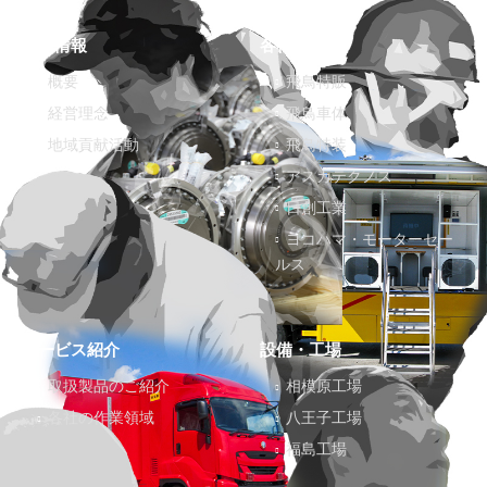
企業情報
各社紹介
概要
飛鳥特販
経営理念
飛鳥車体
地域貢献活動
飛鳥特装
アスカテクノス
日創工業
ヨコハマ・モーターセー
ルス
サービス紹介
設備・工場
取扱製品のご紹介
相模原工場
各社の作業領域
八王子工場
福島工場