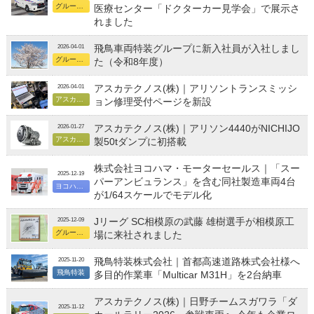
グループ総合
医療センター「ドクターカー見学会」で展示さ
れました
飛鳥車両特装グループに新入社員が入社しまし
2026-04-01
グループ総合
た（令和8年度）
アスカテクノス(株)｜アリソントランスミッシ
2026-04-01
アスカテクノス
ョン修理受付ページを新設
アスカテクノス(株)｜アリソン4440がNICHIJO
2026-01-27
アスカテクノス
製50tダンプに初搭載
株式会社ヨコハマ・モーターセールス｜「スー
2025-12-19
パーアンビュランス」を含む同社製造車両4台
ヨコハマ・モーターセールス
が1/64スケールでモデル化
Jリーグ SC相模原の武藤 雄樹選手が相模原工
2025-12-09
グループ総合
場に来社されました
飛鳥特装株式会社｜首都高速道路株式会社様へ
2025-11-20
飛鳥特装
多目的作業車「Multicar M31H」を2台納車
アスカテクノス(株)｜日野チームスガワラ「ダ
2025-11-12