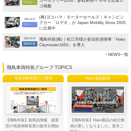
カールラリー2026」参戦車両へ 今年も企業ロ
アスカテクノス
ゴ掲載
(株)ヨコハマ・モーターセールス｜キャンピン
2025-11-07
グカー「ロデオ」が Japan Mobility Show 2025
ヨコハマ・モーターセールス
に出展中
飛鳥特装(株)｜松江市様が多目的清掃車「Hako
2025-10-29
飛鳥特装
Citymaster1650」を導入
NEWS一覧
飛鳥車両特装グループ TOPICS
地震体験装置のご案内
Hako 製品動画
【飛鳥特装】新商品情報 据置
【飛鳥特装】Hako製品の紹介動
型の地震体験装置の販売を開始
画が新しくなりました。是非ご