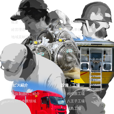
企業情報
各社紹介
概要
飛鳥特販
経営理念
飛鳥車体
地域貢献活動
飛鳥特装
アスカテクノス
日創工業
ヨコハマ・モーターセー
ルス
サービス紹介
設備・工場
取扱製品のご紹介
相模原工場
各社の作業領域
八王子工場
福島工場