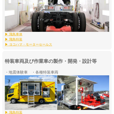
▶ 飛鳥車体
▶ 飛鳥特装
▶ ヨコハマ・モーターセールス
特装車両及び作業車の製作・開発・設計等
・地震体験車 ・各種特装車両
▶ 飛鳥特装