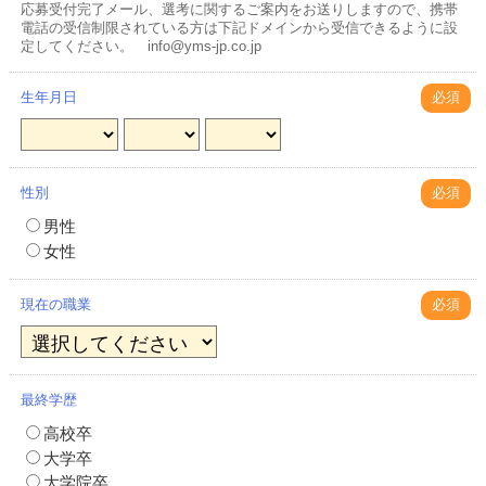
応募受付完了メール、選考に関するご案内をお送りしますので、携帯
電話の受信制限されている方は下記ドメインから受信できるように設
定してください。 info@yms-jp.co.jp
生年月日
必須
性別
必須
男性
女性
現在の職業
必須
最終学歴
高校卒
大学卒
大学院卒