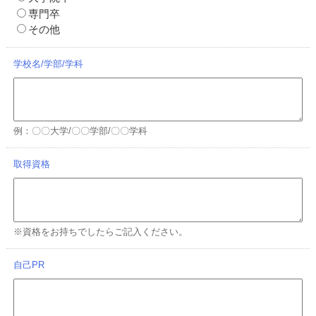
専門卒
その他
学校名/学部/学科
例：〇〇大学/〇〇学部/〇〇学科
取得資格
※資格をお持ちでしたらご記入ください。
自己PR