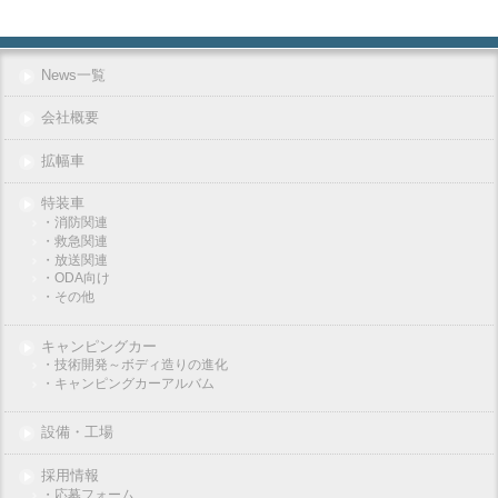
News一覧
会社概要
拡幅車
特装車
・消防関連
・救急関連
・放送関連
・ODA向け
・その他
キャンピングカー
・技術開発～ボディ造りの進化
・キャンピングカーアルバム
設備・工場
採用情報
・応募フォーム