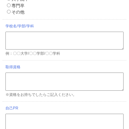
専門卒
その他
学校名/学部/学科
例：〇〇大学/〇〇学部/〇〇学科
取得資格
※資格をお持ちでしたらご記入ください。
自己PR