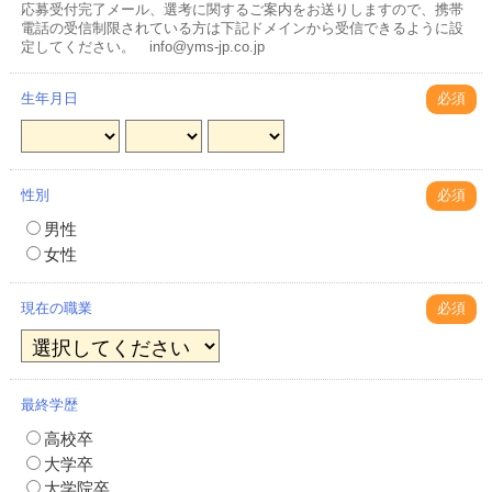
応募受付完了メール、選考に関するご案内をお送りしますので、携帯
電話の受信制限されている方は下記ドメインから受信できるように設
定してください。 info@yms-jp.co.jp
生年月日
必須
性別
必須
男性
女性
現在の職業
必須
最終学歴
高校卒
大学卒
大学院卒