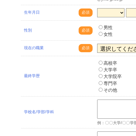
生年月日
必須
男性
性別
必須
女性
現在の職業
必須
高校卒
大学卒
最終学歴
大学院卒
専門卒
その他
学校名/学部/学科
例：〇〇大学/〇〇学