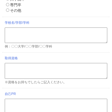
専門卒
その他
学校名/学部/学科
例：〇〇大学/〇〇学部/〇〇学科
取得資格
※資格をお持ちでしたらご記入ください。
自己PR