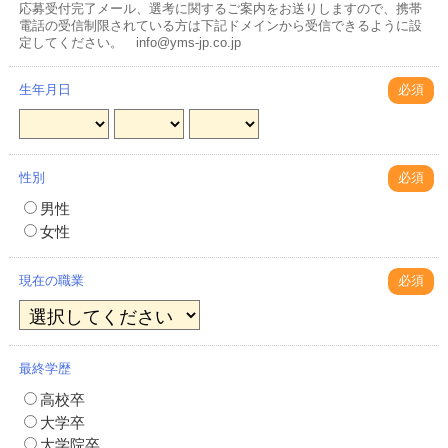
応募受付完了メール、選考に関するご案内をお送りしますので、携帯
電話の受信制限されている方は下記ドメインから受信できるように設
定してください。 info@yms-jp.co.jp
生年月日
必須
性別
必須
男性
女性
現在の職業
必須
最終学歴
高校卒
大学卒
大学院卒