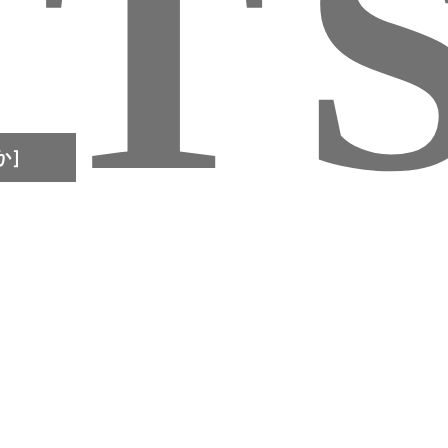
E
T
か］