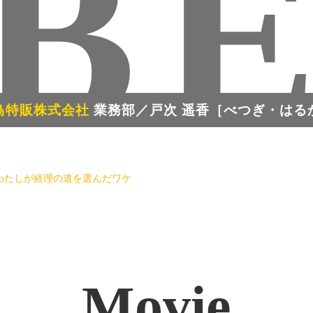
B
鳥特販株式会社
業務部／
戸次 遥香［べつぎ・はる
わたしが経理の道を選んだワケ
Movie