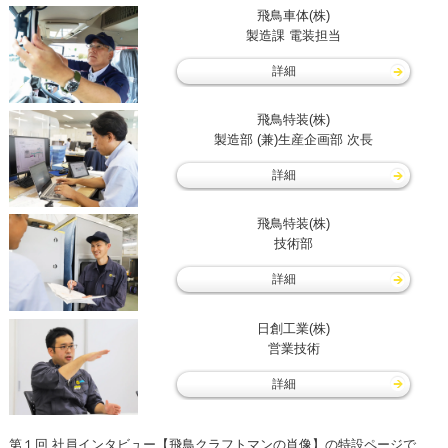
飛鳥車体(株)
製造課 電装担当
詳細
飛鳥特装(株)
製造部 (兼)生産企画部 次長
詳細
飛鳥特装(株)
技術部
詳細
日創工業(株)
営業技術
詳細
第１回 社員インタビュー【飛鳥クラフトマンの肖像】の特設ページで