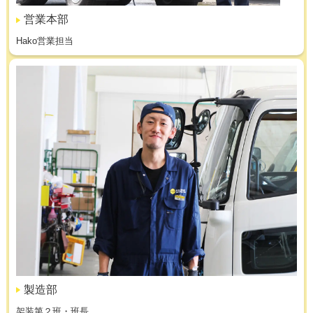
営業本部
Hako営業担当
製造部
架装第２班・班長