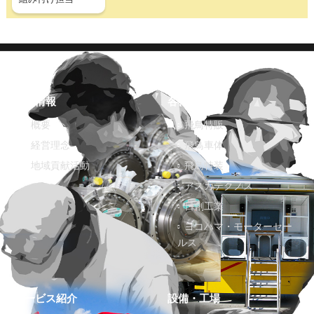
企業情報
各社紹介
概要
飛鳥特販
経営理念
飛鳥車体
地域貢献活動
飛鳥特装
アスカテクノス
日創工業
ヨコハマ・モーターセー
ルス
サービス紹介
設備・工場