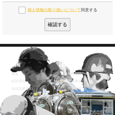
個人情報の取り扱いについて
同意する
確認する
企業情報
各社紹介
概要
飛鳥特販
経営理念
飛鳥車体
地域貢献活動
飛鳥特装
アスカテクノス
日創工業
ヨコハマ・モーターセー