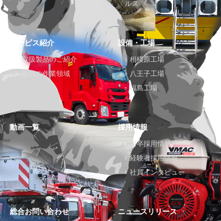
ルス
サービス紹介
設備・工場
取扱製品のご紹介
相模原工場
各社の作業領域
八王子工場
福島工場
動画一覧
採用情報
新卒採用情報
経験者採用情報
社員インタビュー
総合お問い合わせ
ニュースリリース