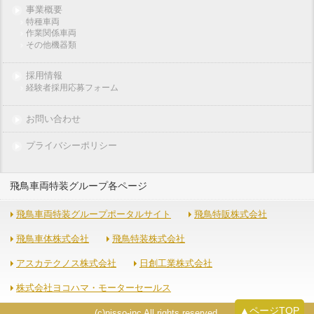
事業概要
特種車両
作業関係車両
その他機器類
採用情報
経験者採用応募フォーム
お問い合わせ
プライバシーポリシー
飛鳥車両特装グループ各ページ
飛鳥車両特装グループポータルサイト
飛鳥特販株式会社
飛鳥車体株式会社
飛鳥特装株式会社
アスカテクノス株式会社
日創工業株式会社
株式会社ヨコハマ・モーターセールス
▲ページTOP
(c)nisso-inc All rights reserved.