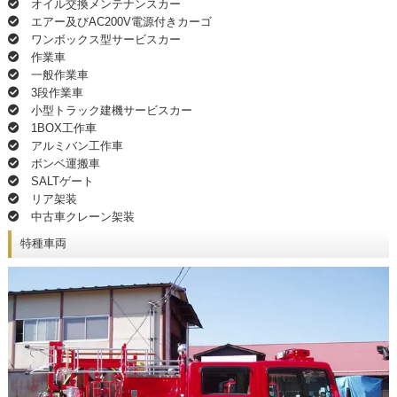
オイル交換メンテナンスカー
エアー及びAC200V電源付きカーゴ
ワンボックス型サービスカー
作業車
一般作業車
3段作業車
小型トラック建機サービスカー
1BOX工作車
アルミバン工作車
ボンベ運搬車
SALTゲート
リア架装
中古車クレーン架装
特種車両