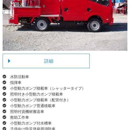
詳細
水防活動車
指揮車
小型動力ポンプ積載車（シャッタータイプ）
照明付き小型動力ポンプ積載車
小型動力ポンプ積載車（配管付き）
小型動力ポンプ普通積載車
照明付資機材搬送車
救助工作車
小型動力ポンプ付水槽車
子供向け防災啓発用消防車