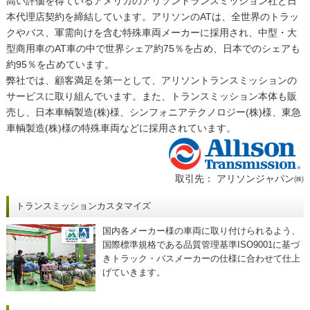
高い評価を得ているアメリカのアリソントランスミッション社と日
本代理店契約を締結しています。アリソンのATは、全世界のトラッ
クやバス、軍需向けを含む特殊車両メーカーに採用され、中型・大
型商用車のAT車の中で世界シェア約75％を占め、日本でのシェアも
約95％を占めています。
弊社では、顧客満足を第一として、アリソントランスミッションの
サービスに取り組んでいます。また、トランスミッション本体も販
売し、日本車輌製造(株)様、シンフォニアテクノロジー(株)様、東急
車輌製造(株)様の特殊車両などに採用されています。
取引先： アリソンジャパン㈱
トランスミッションカスタマイズ
国内各メーカー様の車両に取り付けられるよう、
国際標準規格である品質管理基準ISO9001に基づ
きトラック・バスメーカーの仕様に合わせて仕上
げていきます。