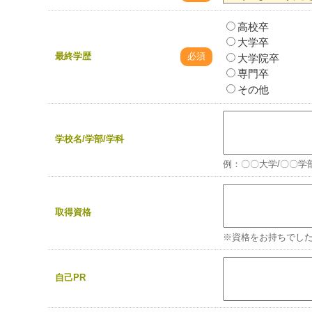
高校卒
大学卒
最終学歴
必須
大学院卒
専門卒
その他
学校名/学部/学科
例：〇〇大学/〇〇学
取得資格
※資格をお持ちでし
自己PR