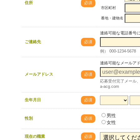
住所
必須
市区町村
番地・建物名
連絡可能な電話番号
ご連絡先
必須
例） 000-1234-5678
連絡可能なメールア
メールアドレス
必須
応募受付完了メール、
a-acg.com
生年月日
必須
男性
性別
必須
女性
現在の職業
必須